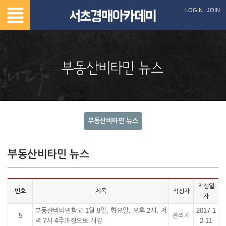
LOGIN
JOIN
부동산비타민 뉴스
부동산비타민 뉴스
작성일
번호
제목
작성자
자
부동산비타민학교 1월 9일, 화요일. 오후 2시, 저
2017-1
5
관리자
녁 7시 4주과정으로 개강
2-11