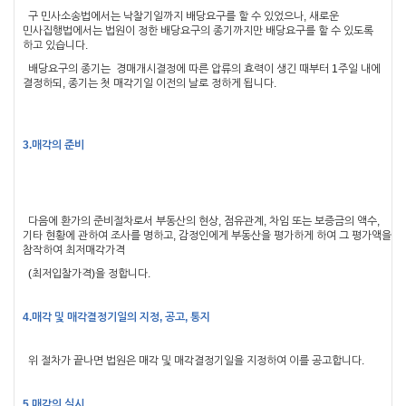
구 민사소송법에서는 낙찰기일까지 배당요구를 할 수 있었으나
,
새로운
민사집행법에서는 법원이 정한 배당요구의 종기까지만 배당요구를 할 수 있도록
하고 있습니다
.
배당요구의 종기는 경매개시결정에 따른 압류의 효력이 생긴 때부터
1
주일 내에
결정하되
,
종기는 첫 매각기일 이전의 날로 정하게 됩니다
.
3.매각의 준비
다음에 환가의 준비절차로서 부동산의 현상
,
점유관계
,
차임 또는 보증금의 액수
,
기타 현황에 관하여 조사를 명하고
,
감정인에게 부동산을 평가하게 하여 그 평가액을
참작하여 최저매각가격
(
최저입찰가격
)
을 정합니다
.
4.매각 및 매각결정기일의 지정
,
공고
,
통지
위 절차가 끝나면 법원은 매각 및 매각결정기일을 지정하여 이를 공고합니다
.
5.매각의 실시