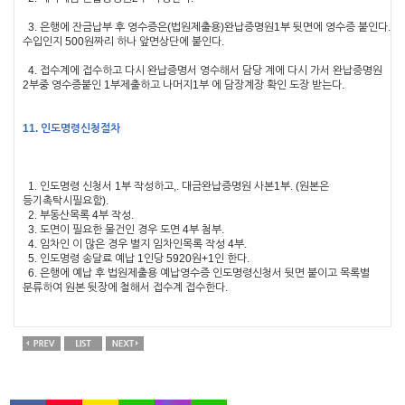
3.
은행에 잔금납부 후 영수증은
(
법원제출용
)
완납증명원
1
부 뒷면에 영수증 붙인다
.
수입인지
500
원짜리 하나 앞면상단에 붙인다
.
4.
접수계에 접수하고 다시 완납증명서 영수해서 담당 계에 다시 가서 완납증명원
2
부중 영수증붙인
1
부제출하고
나머지
1
부 에 담장계장 확인 도장 받는다
.
11.
인도명령신청절차
1.
인도명령 신청서
1
부 작성하고
,.
대금완납증명원 사본
1
부
. (
원본은
등기촉탁시필요함
).
2.
부동산목록
4
부 작성
.
3.
도면이 필요한 물건인 경우 도면
4
부 첨부
.
4.
임차인 이 많은 경우 별지 임차인목록 작성
4
부
.
5.
인도명령 송달료 예납
1
인당
5920
원
+1
인 한다
.
6.
은행에 예납 후 법원제출용 예납영수증 인도명령신청서 뒷면 붙이고 목록별
분류하여 원본 뒷장에 철해서 접수계 접수한다
.