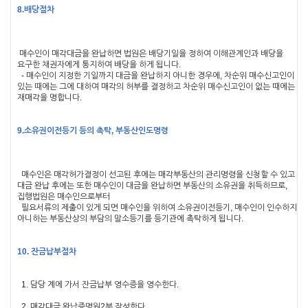
8.배당절차
매수인이 매각대금을 완납하면 법원은 배당기일을 정하여 이해관계인과 배당을
요구한 채권자에게 통지하여 배당을 하게 됩니다
.
-
매수인이 지정한 기일까지 대금을 완납하지 아니한 경우에
,
차순위 매수신고인이
있는 때에는 그에 대하여 매각의 허부를 결정하고 차순위 매수신고인이 없는 때에는
재매각을 명합니다
.
9.소유권이전등기 등의 촉탁
,
부동산인도명령
매수인은 매각허가결정이 선고된 후에는 매각부동산의 관리명령을 신청할 수 있고
대금 완납 후에는 또한 매수인이 대금을 완납하면 부동산의 소유권을 취득하므로
,
집행법원은 매수인으로부터
필요서류의 제출이 있게 되면 매수인을 위하여 소유권이전등기
,
매수인이 인수하지
아니하는 부동산상의 부담의 말소등기를 등기관에 촉탁하게 됩니다
.
10.
잔금납부절차
1.
담당 계에 가서 잔금납부 영수증을 영수한다
.
2.
매각대금 완납증명원
2
부 작성한다
.